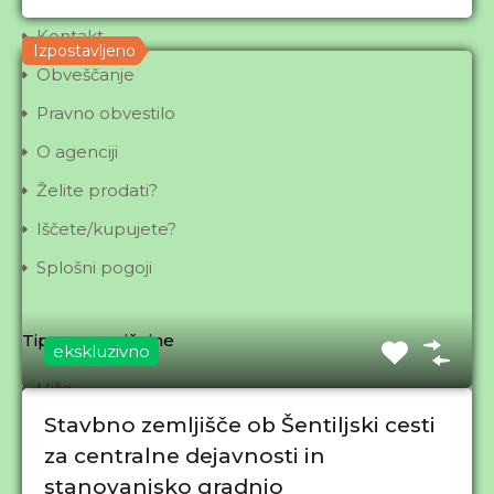
Kontakt
Izpostavljeno
Obveščanje
Pravno obvestilo
O agenciji
Želite prodati?
Iščete/kupujete?
Splošni pogoji
Tip nepremičnine
ekskluzivno
Hiše
HIŠE - 1-stanovanjske
Stavbno zemljišče ob Šentiljski cesti
za centralne dejavnosti in
HIŠE - 2-stanovanjske
stanovanjsko gradnjo
HIŠE - s poslovnim prostorom