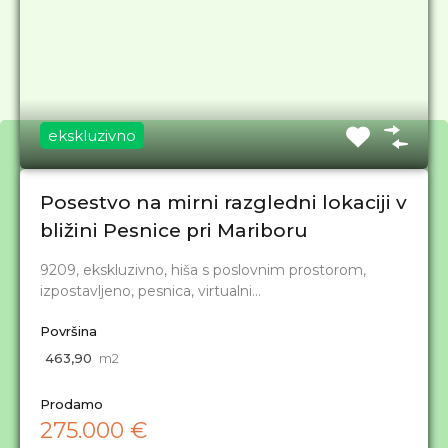
ekskluzivno
Posestvo na mirni razgledni lokaciji v
bližini Pesnice pri Mariboru
S strokovno pomočjo do idiličnega doma!
9209, ekskluzivno, hiša s poslovnim prostorom,
izpostavljeno, pesnica, virtualni…
Površina
Navigacija
463,90
m2
Domov
Prodamo
Prodamo
275.000 €
Oddamo