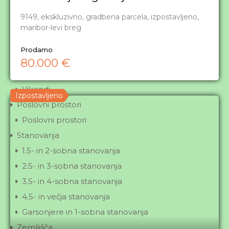
Kmetije
9149, ekskluzivno, gradbena parcela, izpostavljeno,
maribor-levi breg
Kmetije
Ostale nepremičnine
Prodamo
Ostale nepremičnine
80.000 €
Počitniške hišice
Vikendi
Izpostavljeno
Poslovni prostori
Poslovni prostori
Stanovanja
1.5- in 2-sobna stanovanja
2.5- in 3-sobna stanovanja
3.5- in 4-sobna stanovanja
4.5- in večja stanovanja
Garsonjere in 1-sobna stanovanja
Zemljišča