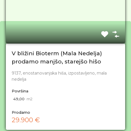
V bližini Bioterm (Mala Nedelja)
prodamo manjšo, starejšo hišo
S strokovno pomočjo do idiličnega doma!
9137, enostanovanjska hiša, izpostavljeno, mala
nedelja
Navigacija
Površina
Domov
49,00
m2
Prodamo
Prodamo
Oddamo
29.900 €
Kontakt