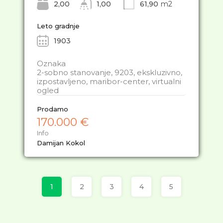
2,00
1,00
61,90
m2
Leto gradnje
1903
Oznaka
2-sobno stanovanje, 9203, ekskluzivno,
izpostavljeno, maribor-center, virtualni
ogled
Prodamo
170.000 €
Info
Damijan Kokol
1
2
3
4
5