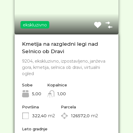
ekskluzivno
Kmetija na razgledni legi nad
Selnico ob Dravi
9204, ekskluzivno, izpostavljeno, janževa
gora, kmetija, selnica ob dravi, virtualni
ogled
Sobe
Kopalnice
5,00
1,00
Površina
Parcela
322,40
m2
126572,0
m2
Leto gradnje