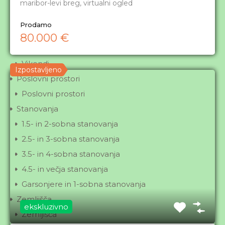
maribor-levi breg, virtualni ogled
Kmetije
Ostale nepremičnine
Prodamo
Ostale nepremičnine
80.000 €
Počitniške hišice
Vikendi
Izpostavljeno
Poslovni prostori
Poslovni prostori
Stanovanja
1.5- in 2-sobna stanovanja
2.5- in 3-sobna stanovanja
3.5- in 4-sobna stanovanja
4.5- in večja stanovanja
Garsonjere in 1-sobna stanovanja
Zemljišča
ekskluzivno
Zemljišča