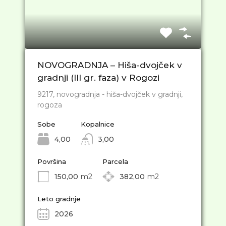
NOVOGRADNJA – Hiša-dvojček v
gradnji (III gr. faza) v Rogozi
9217, novogradnja - hiša-dvojček v gradnji,
rogoza
Sobe
Kopalnice
4,00
3,00
Površina
Parcela
150,00
m2
382,00
m2
Leto gradnje
2026