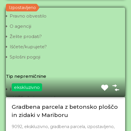
Obveščanje
Izpostavljeno
Pravno obvestilo
O agenciji
Želite prodati?
Iščete/kupujete?
Splošni pogoji
Tip nepremičnine
ekskluzivno
Hiše
HIŠE - 1-stanovanjske
Gradbena parcela z betonsko ploščo
HIŠE - 2-stanovanjske
in zidaki v Mariboru
HIŠE - s poslovnim prostorom
Kmetije
9092, ekskluzivno, gradbena parcela, izpostavljeno,