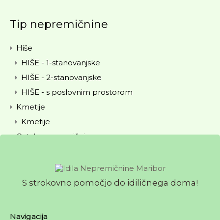
Tip nepremičnine
Hiše
HIŠE - 1-stanovanjske
HIŠE - 2-stanovanjske
HIŠE - s poslovnim prostorom
Kmetije
Kmetije
Ostale nepremičnine
Ostale nepremičnine
Počitniške hišice
Vikendi
S strokovno pomočjo do idiličnega doma!
Poslovni prostori
Poslovni prostori
Navigacija