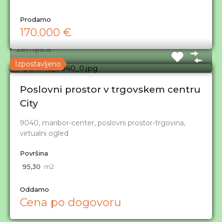
3.5- in 4-sobna stanovanja
4.5- in večja stanovanja
Prodamo
170.000 €
Garsonjere in 1-sobna stanovanja
Zemljišča
Zemljišča
Izpostavljeno
Poslovni prostor v trgovskem centru
Kontakt
City
Partizanska c. 24, 2000 Maribor
9040, maribor-center, poslovni prostor-trgovina,
virtualni ogled
02/ 22 99 700, 031/ 523 548
Površina
info@idila.com
95,30
m2
Oddamo
© 1998 - 2026 IDILA NEPREMIČNINE, Damijan Kokol
Cena po dogovoru
s.p.