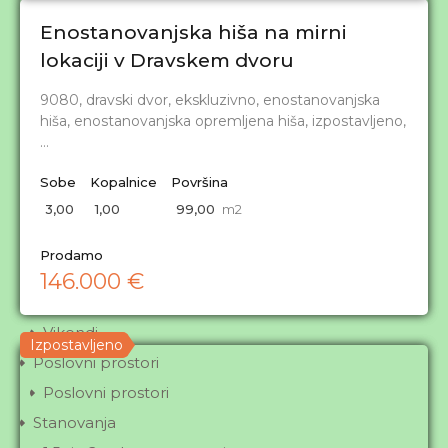
Tip nepremičnine
Enostanovanjska hiša na mirni
lokaciji v Dravskem dvoru
Hiše
HIŠE - 1-stanovanjske
9080, dravski dvor, ekskluzivno, enostanovanjska
hiša, enostanovanjska opremljena hiša, izpostavljeno,
HIŠE - 2-stanovanjske
…
HIŠE - s poslovnim prostorom
Kmetije
Sobe
Kopalnice
Površina
3,00
1,00
99,00
m2
Kmetije
Ostale nepremičnine
Prodamo
Ostale nepremičnine
146.000 €
Počitniške hišice
Vikendi
Izpostavljeno
Poslovni prostori
Poslovni prostori
Stanovanja