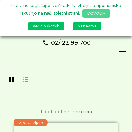
Prosimo soglašajte s piškotki, ki izboljšajo uporabniško
izkušnjo na naši spletni strani.
DOVOLIM
Več o piškotkih
Nastavitve
02/ 22 99 700
1
do
1
od
1
nepremičnin
Izpostavljeno