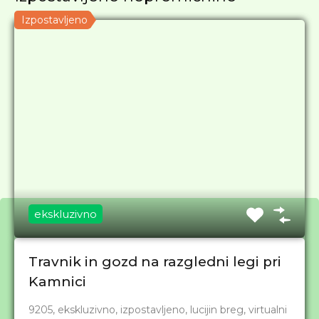
Izpostavljeno
ekskluzivno
Travnik in gozd na razgledni legi pri
Kamnici
S strokovno pomočjo do idiličnega doma!
9205, ekskluzivno, izpostavljeno, lucijin breg, virtualni