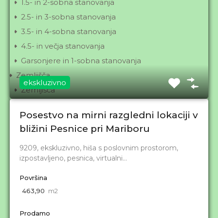
1.5- in 2-sobna stanovanja
2.5- in 3-sobna stanovanja
3.5- in 4-sobna stanovanja
4.5- in večja stanovanja
Garsonjere in 1-sobna stanovanja
Zemljišča
ekskluzivno
Zemljišča
Posestvo na mirni razgledni lokaciji v
Kontakt
bližini Pesnice pri Mariboru
Partizanska c. 24, 2000 Maribor
9209, ekskluzivno, hiša s poslovnim prostorom,
izpostavljeno, pesnica, virtualni…
02/ 22 99 700, 031/ 523 548
Površina
info@idila.com
463,90
m2
Prodamo