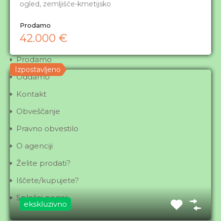
ogled, zemljišče-kmetijsko
Navigacija
Prodamo
42.000 €
Domov
Prodamo
Izpostavljeno
Oddamo
Kontakt
Obveščanje
Pravno obvestilo
O agenciji
Želite prodati?
Iščete/kupujete?
Splošni pogoji
ekskluzivno