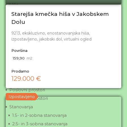
Hiše
HIŠE - 1-stanovanjske
Starejša kmečka hiša v Jakobskem
Dolu
HIŠE - 2-stanovanjske
HIŠE - s poslovnim prostorom
9213, ekskluzivno, enostanovanjska hiša,
Kmetije
izpostavljeno, jakobski dol, virtualni ogled
Kmetije
Površina
Ostale nepremičnine
159,90
m2
Ostale nepremičnine
Prodamo
Počitniške hišice
129.000 €
Vikendi
Poslovni prostori
Izpostavljeno
Poslovni prostori
Stanovanja
1.5- in 2-sobna stanovanja
2.5- in 3-sobna stanovanja