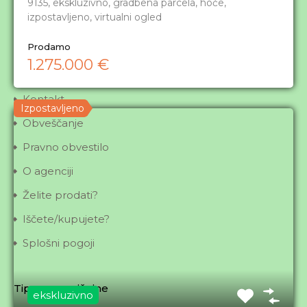
Navigacija
9135, ekskluzivno, gradbena parcela, hoče,
izpostavljeno, virtualni ogled
Domov
Prodamo
Prodamo
1.275.000 €
Oddamo
Kontakt
Izpostavljeno
Obveščanje
Pravno obvestilo
O agenciji
Želite prodati?
Iščete/kupujete?
Splošni pogoji
Tip nepremičnine
ekskluzivno