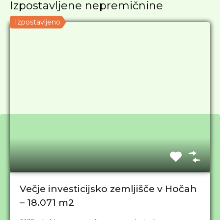
Izpostavljene nepremičnine
Izpostavljeno
S strokovno pomočjo do idiličnega doma!
Večje investicijsko zemljišče v Hočah
– 18.071 m2