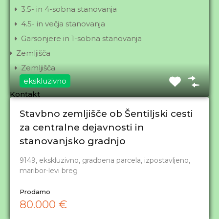
3.5- in 4-sobna stanovanja
4.5- in večja stanovanja
Garsonjere in 1-sobna stanovanja
Zemljišča
Zemljišča
ekskluzivno
Kontakt
Stavbno zemljišče ob Šentiljski cesti
Partizanska c. 24, 2000 Maribor
za centralne dejavnosti in
stanovanjsko gradnjo
02/ 22 99 700, 031/ 523 548
9149, ekskluzivno, gradbena parcela, izpostavljeno,
info@idila.com
maribor-levi breg
Prodamo
© 1998 - 2026 IDILA NEPREMIČNINE, Damijan Kokol
80.000 €
s.p.