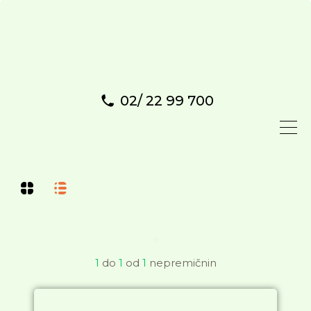
02/ 22 99 700
1
do
1
od
1
nepremičnin