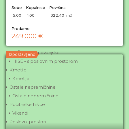
Splošni pogoji
Sobe
Kopalnice
Površina
5,00
1,00
322,40
m2
Tip nepremičnine
Prodamo
249.000 €
Hiše
HIŠE - 1-stanovanjske
HIŠE - 2-stanovanjske
Izpostavljeno
HIŠE - s poslovnim prostorom
Kmetije
Kmetije
Ostale nepremičnine
Ostale nepremičnine
Počitniške hišice
Vikendi
Poslovni prostori