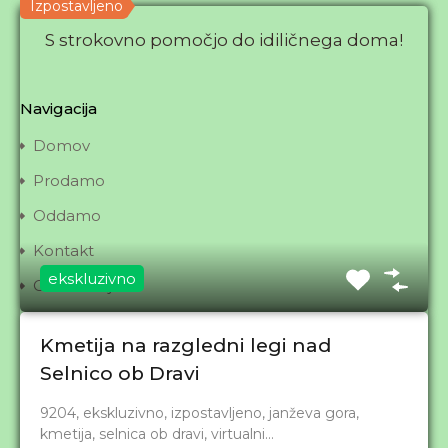
Izpostavljeno
S strokovno pomočjo do idiličnega doma!
Navigacija
Domov
Prodamo
Oddamo
Kontakt
ekskluzivno
Obveščanje
Pravno obvestilo
Kmetija na razgledni legi nad
O agenciji
Selnico ob Dravi
Želite prodati?
9204, ekskluzivno, izpostavljeno, janževa gora,
Iščete/kupujete?
kmetija, selnica ob dravi, virtualni…