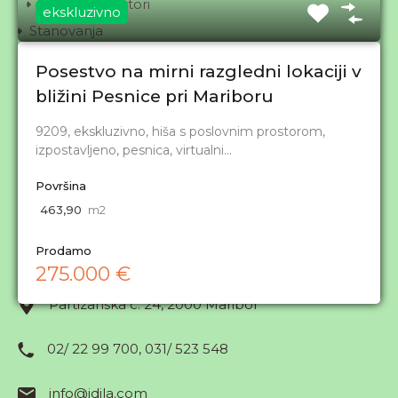
Poslovni prostori
ekskluzivno
Stanovanja
1.5- in 2-sobna stanovanja
Posestvo na mirni razgledni lokaciji v
2.5- in 3-sobna stanovanja
bližini Pesnice pri Mariboru
3.5- in 4-sobna stanovanja
9209, ekskluzivno, hiša s poslovnim prostorom,
4.5- in večja stanovanja
izpostavljeno, pesnica, virtualni…
Garsonjere in 1-sobna stanovanja
Površina
Zemljišča
463,90
m2
Zemljišča
Prodamo
Kontakt
275.000 €
Partizanska c. 24, 2000 Maribor
Obveščanje o novih ponudbah
02/ 22 99 700, 031/ 523 548
info@idila.com