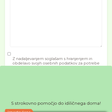
Z nadaljevanjem soglašam s hranjenjem in
obdelavo svojih osebnih podatkov za potrebe
odgovora na to sporočilo. *
Izpostavljene nepremičnine
S strokovno pomočjo do idiličnega doma!