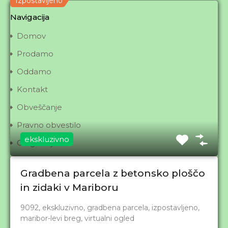
Izpostavljeno
Navigacija
Domov
Prodamo
Oddamo
Kontakt
Obveščanje
Pravno obvestilo
ekskluzivno
O agenciji
Želite prodati?
Gradbena parcela z betonsko ploščo
Iščete/kupujete?
in zidaki v Mariboru
Splošni pogoji
9092, ekskluzivno, gradbena parcela, izpostavljeno,
maribor-levi breg, virtualni ogled