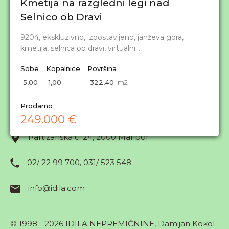
Kmetija na razgledni legi nad
2.5- in 3-sobna stanovanja
Selnico ob Dravi
3.5- in 4-sobna stanovanja
9204, ekskluzivno, izpostavljeno, janževa gora,
4.5- in večja stanovanja
kmetija, selnica ob dravi, virtualni…
Garsonjere in 1-sobna stanovanja
Sobe
Kopalnice
Površina
Zemljišča
5,00
1,00
322,40
m2
Zemljišča
Prodamo
Kontakt
249.000 €
Partizanska c. 24, 2000 Maribor
Obveščanje o novih ponudbah
02/ 22 99 700, 031/ 523 548
info@idila.com
© 1998 - 2026 IDILA NEPREMIČNINE, Damijan Kokol