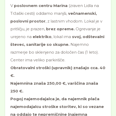
V
poslovnem centru Marina
(zraven Lidla na
Tržaški cesti) oddamo manjši,
večnamenski,
poslovni prostor
, z lastnim vhodom. Lokal je v
pritličju, je prazen,
brez opreme.
Ogrevanje je
urejeno na
elektriko
, lokal ima
svoj, odštevalni
števec, sanitarije so skupne.
Najemno
razmerje bo sklenjeno za določen čas (1 leto).
Center ima veliko parkirišče.
Obratovalni stroški (upravnik) znašajo cca. 40
€.
Najemnina znaša 250,00 €, varščina znaša
250 €.
Pogoj najemodajalca je, da najemnik plača
najemodajalcu stroške storitev, ki so vezane
na oddajo te nepremičnine (najemna