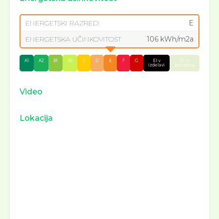
ENERGETSKI RAZRED:
E
ENERGETSKA UČINKOVITOST
106 kWh/m2a
A1
A2
B1
B2
C
D
E
F
G
EI v
EI ni
izdelavi
potrebna
Video
Lokacija