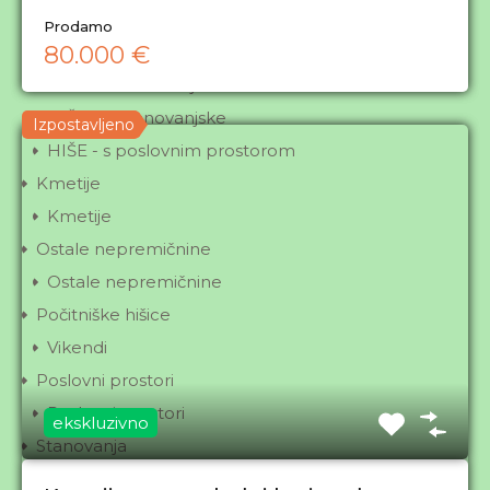
Tip nepremičnine
Prodamo
80.000 €
Hiše
HIŠE - 1-stanovanjske
HIŠE - 2-stanovanjske
Izpostavljeno
HIŠE - s poslovnim prostorom
Kmetije
Kmetije
Ostale nepremičnine
Ostale nepremičnine
Počitniške hišice
Vikendi
Poslovni prostori
Poslovni prostori
ekskluzivno
Stanovanja
1.5- in 2-sobna stanovanja