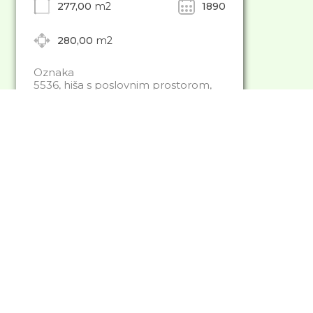
277,00
m2
1890
280,00
m2
Oznaka
5536, hiša s poslovnim prostorom,
slivnica, stanovanjsko poslovni
objekt
Prodamo
600.000 €
Večje gradbeno zemljišče v
Hrastju (7 km iz Maribora)
1567,00
m2
Oznaka
8559, gradbena parcela, hrastje,