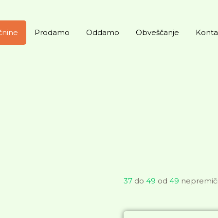
čnine
Prodamo
Oddamo
Obveščanje
Konta
37
do
49
od
49
nepremič