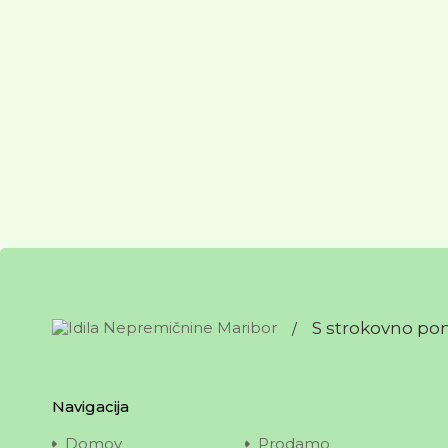
S strokovno po
/
Navigacija
Domov
Prodamo