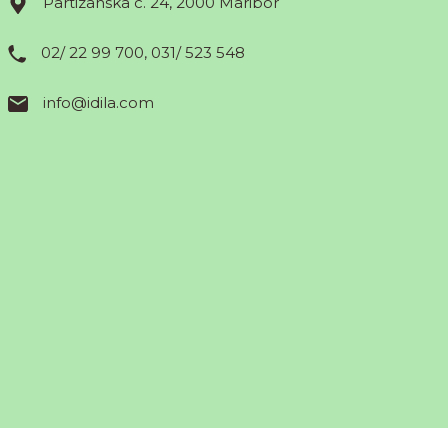
Partizanska c. 24, 2000 Maribor
02/ 22 99 700, 031/ 523 548
info@idila.com