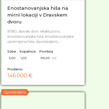
Enostanovanjska hiša na
mirni lokaciji v Dravskem
dvoru
9080, dravski dvor, ekskluzivno,
enostanovanjska hiša, enostanovanjska
opremljena hiša, izpostavljeno,…
Sobe
Kopalnice
Površina
3,00
1,00
99,00
m2
Prodamo
146.000 €
Izpostavljeno