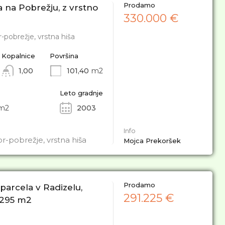
Prodamo
a na Pobrežju, z vrstno
330.000 €
-pobrežje, vrstna hiša
Kopalnice
Površina
1,00
101,40
m2
Leto gradnje
m2
2003
Info
r-pobrežje, vrstna hiša
Mojca Prekoršek
Prodamo
arcela v Radizelu,
291.225 €
5.295 m2