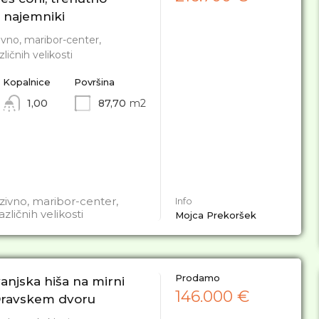
 najemniki
ivno, maribor-center,
ličnih velikosti
Kopalnice
Površina
1,00
87,70
m2
zivno, maribor-center,
Info
zličnih velikosti
Mojca Prekoršek
Prodamo
anjska hiša na mirni
146.000 €
 Dravskem dvoru