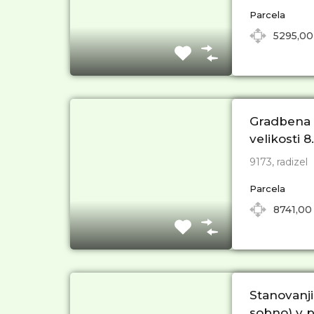
Parcela
5295,00
Gradbena p
velikosti 
9173, radizel
Parcela
8741,00
Stanovanji
sobno) v p