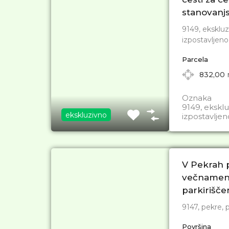
stanovanj
9149, ekskluz
izpostavljeno
Parcela
832,00
Oznaka
9149, ekskl
ekskluzivno
izpostavljen
V Pekrah
večnamens
parkirišč
9147, pekre,
Površina