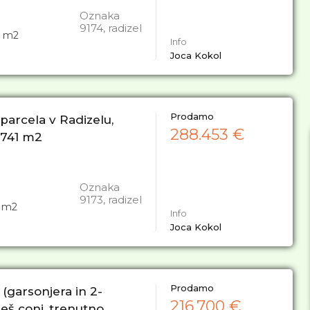
Oznaka
9174, radizel
m2
Info
Joca Kokol
Prodamo
arcela v Radizelu,
288.453 €
8.741 m2
Oznaka
9173, radizel
m2
Info
Joca Kokol
Prodamo
 (garsonjera in 2-
216.700 €
eš coni, trenutno