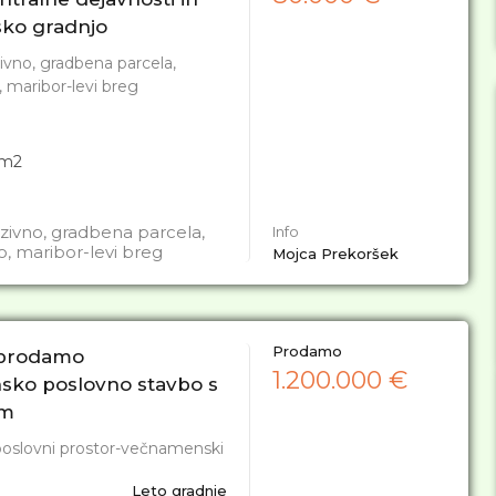
sko gradnjo
ivno, gradbena parcela,
, maribor-levi breg
m2
uzivno, gradbena parcela,
Info
o, maribor-levi breg
Mojca Prekoršek
Prodamo
 prodamo
1.200.000 €
ko poslovno stavbo s
em
 poslovni prostor-večnamenski
Leto gradnje