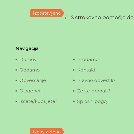
Izpostavljeno
S strokovno pomočjo do
/
V bližini 
prodamo m
9137, enostan
mala nedelja
Navigacija
Površina
Domov
Prodamo
49,00
m
Oddamo
Kontakt
Obveščanje
Pravno obvestilo
Leto gradnje
1806
O agenciji
Želite prodati?
Iščete/kupujete?
Splošni pogoji
Oznaka
9137, enosta
izpostavljen
Izpostavljeno