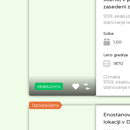
zasedeni z
9159, ekskluz
stanovanja raz
Sobe
1,00
Leto gradnje
1870
Oznaka
9159, eksklu
ekskluzivno
stanovanja ra
Izpostavljeno
Enostanov
lokaciji v