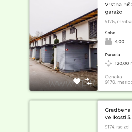
Vrstna hiš
garažo
9178, maribor
Sobe
4,00
Parcela
120,00
Oznaka
9178, maribo
Gradbena p
velikosti 
9174, radizel