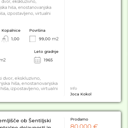
 dvor, ekskluzivno,
ska hiša, enostanovanjska
ša, izpostavljeno, virtualni
Kopalnice
Površina
1,00
99,00
m2
Leto gradnje
m2
1965
i dvor, ekskluzivno,
jska hiša, enostanovanjska
iša, izpostavljeno, virtualni
Info
Joca Kokol
Prodamo
mljišče ob Šentiljski
80.000 €
entralne dejavnosti in