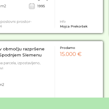
m2
1995
 poslovni prostor-
Info
i
Mojca Prekoršek
Prodamo
 v območju razpršene
15.000 €
 Spodnjem Slemenu
a parcela, izpostavljeno,
avi
m2
na parcela, izpostavljeno,
Info
ravi
Damijan Kokol