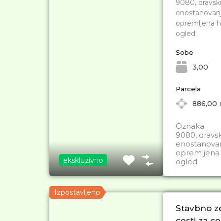
9080, dravski
enostanovanj
opremljena hi
ogled
Sobe
3,00
Parcela
886,00
Oznaka
9080, dravsk
enostanovan
opremljena h
ekskluzivno
ogled
Izpostavljeno
Stavbno ze
cesti za c