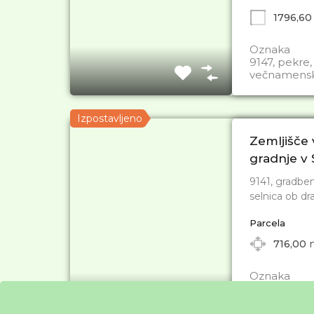
1796,60
Oznaka
9147, pekre,
večnamensk
Izpostavljeno
Zemljišče
gradnje v
9141, gradben
selnica ob dr
Parcela
716,00
Oznaka
9141, gradbe
selnica ob d