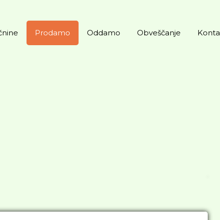
čnine
Prodamo
Oddamo
Obveščanje
Konta